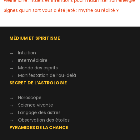
Pleine lune : rituels et intentions pour maximiser son énergie
Signes qu’un sort vous a été jeté : mythe ou réalité ?
MÉDIUM ET SPIRITISME
→
Intuition
→
Intermédiaire
→
Monde des esprits
→
Manifestation de l’au-delà
SECRET DE L’ASTROLOGIE
→
Horoscope
→
Science vivante
→
Langage des astres
→
Observation des étoiles
PYRAMIDES DE LA CHANCE