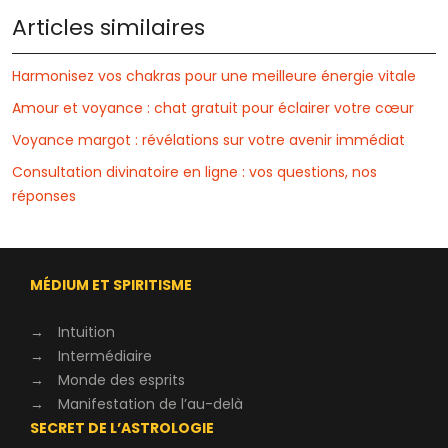
Articles similaires
Harmonisez vos chakras pour une meilleure énergie vitale
Amour et voyance : chat gratuit pour éclairer votre cœur
Voyance margot : révélations sur votre avenir immédiat
Consultation divinatoire en ligne : vos questions, nos
réponses
MÉDIUM ET SPIRITISME
→
Intuition
→
Intermédiaire
→
Monde des esprits
→
Manifestation de l’au-delà
SECRET DE L’ASTROLOGIE