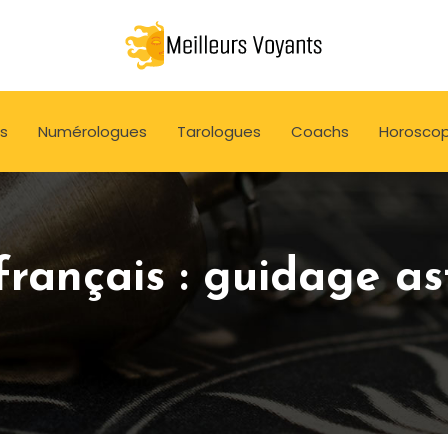
s
Numérologues
Tarologues
Coachs
Horosco
rançais : guidage as