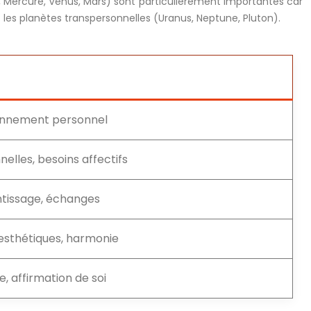
e, Mercure, Vénus, Mars) sont particulièrement importantes car
t les planètes transpersonnelles (Uranus, Neptune, Pluton).
yonnement personnel
elles, besoins affectifs
ntissage, échanges
 esthétiques, harmonie
, affirmation de soi