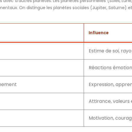
s avec d’autres planètes. Les planètes personnelles (Soleil, Lun
amentaux. On distingue les planètes sociales (Jupiter, Saturne) e
Influence
Estime de soi, ra
Réactions émotionn
nnement
Expression, appre
Attirance, valeurs
Motivation, courage