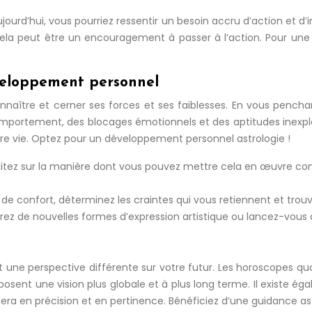
ujourd’hui, vous pourriez ressentir un besoin accru d’action et d’
ela peut être un encouragement à passer à l’action. Pour une
éveloppement personnel
nnaître et cerner ses forces et ses faiblesses. En vous penchan
mportement, des blocages émotionnels et des aptitudes inexplo
otre vie. Optez pour un développement personnel astrologie !
éditez sur la manière dont vous pouvez mettre cela en œuvre co
 de confort, déterminez les craintes qui vous retiennent et tro
rez de nouvelles formes d’expression artistique ou lancez-vous 
nt une perspective différente sur votre futur. Les horoscopes quo
nt une vision plus globale et à plus long terme. Il existe égale
agnera en précision et en pertinence. Bénéficiez d’une guidance as