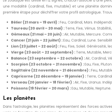
Le zodiaque est divisé en 12 signes, chacun associé à une péri
une modalité (cardinal, fixe, mutable) et une planète dominan
première étape pour déchiffrer votre profil astrologique. Trou
Bélier (21 mars – 19 avril) :
Feu, Cardinal, Mars. Indépend
Taureau (20 avril – 20 mai) :
Terre, Fixe, Vénus. Stabilit
Gémeaux (21 mai – 20 juin) :
Air, Mutable, Mercure. Comm
Cancer (21 juin – 22 juillet) :
Eau, Cardinal, Lune. Sensibili
Lion (23 juillet – 22 août) :
Feu, Fixe, Soleil. Générosité, 
Vierge (23 août – 22 septembre) :
Terre, Mutable, Mercu
Balance (23 septembre – 22 octobre) :
Air, Cardinal, 
Scorpion (23 octobre – 21 novembre) :
Eau, Fixe, Pluto
Sagittaire (22 novembre – 21 décembre) :
Feu, Mutable
Capricorne (22 décembre – 19 janvier) :
Terre, Cardinal
Verseau (20 janvier – 18 février) :
Air, Fixe, Uranus. In
Poissons (19 février – 20 mars) :
Eau, Mutable, Neptune. 
Les planètes
Dans l’astrologie, les planètes représentent des forces active