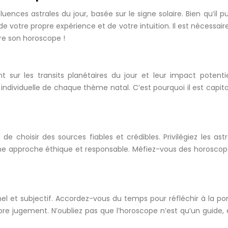
ences astrales du jour, basée sur le signe solaire. Bien qu’il pui
de votre propre expérience et de votre intuition. Il est nécessa
re son horoscope !
sur les transits planétaires du jour et leur impact potentie
dividuelle de chaque thème natal. C’est pourquoi il est capital
 de choisir des sources fiables et crédibles. Privilégiez les a
une approche éthique et responsable. Méfiez-vous des horoscopes
el et subjectif. Accordez-vous du temps pour réfléchir à la por
re jugement. N’oubliez pas que l’horoscope n’est qu’un guide, 