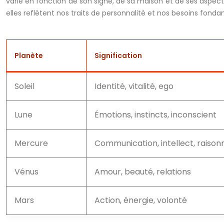
varie en fonction de son signe, de sa maison et de ses aspect
elles reflètent nos traits de personnalité et nos besoins fond
Planète
Signification
Soleil
Identité, vitalité, ego
Lune
Émotions, instincts, inconscient
Mercure
Communication, intellect, raiso
Vénus
Amour, beauté, relations
Mars
Action, énergie, volonté