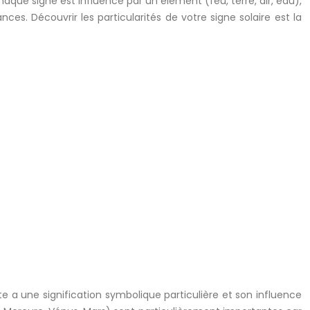
aque signe est influencé par un élément (feu, terre, air, eau),
es. Découvrir les particularités de votre signe solaire est la
te a une signification symbolique particulière et son influence