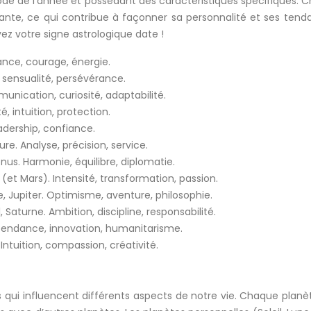
ode de l’année et possédant des caractéristiques spécifiques. Ch
te, ce qui contribue à façonner sa personnalité et ses tendanc
vez votre signe astrologique date !
ance, courage, énergie.
é, sensualité, persévérance.
unication, curiosité, adaptabilité.
té, intuition, protection.
leadership, confiance.
re. Analyse, précision, service.
Vénus. Harmonie, équilibre, diplomatie.
n (et Mars). Intensité, transformation, passion.
, Jupiter. Optimisme, aventure, philosophie.
, Saturne. Ambition, discipline, responsabilité.
dépendance, innovation, humanitarisme.
Intuition, compassion, créativité.
s qui influencent différents aspects de notre vie. Chaque planè