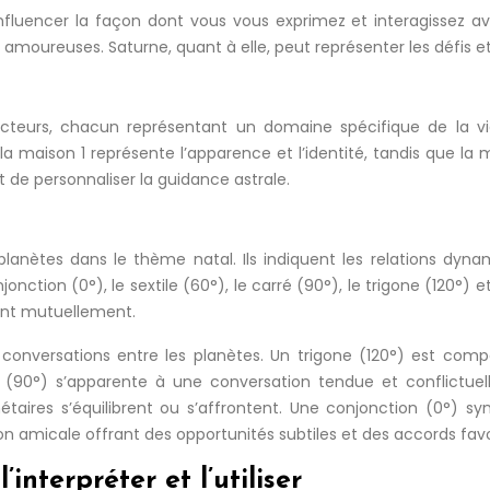
fluencer la façon dont vous vous exprimez et interagissez ave
amoureuses. Saturne, quant à elle, peut représenter les défis et
ecteurs, chacun représentant un domaine spécifique de la vi
la maison 1 représente l’apparence et l’identité, tandis que la
t de personnaliser la guidance astrale.
lanètes dans le thème natal. Ils indiquent les relations dyna
nction (0°), le sextile (60°), le carré (90°), le trigone (120°)
cent mutuellement.
onversations entre les planètes. Un trigone (120°) est compa
rré (90°) s’apparente à une conversation tendue et conflictue
taires s’équilibrent ou s’affrontent. Une conjonction (0°) sym
n amicale offrant des opportunités subtiles et des accords favo
interpréter et l’utiliser