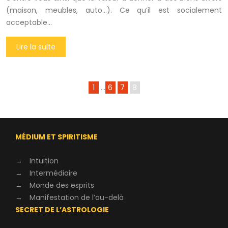
(maison, meubles, auto…). Ce qu’il est socialement
acceptable…
Lire la suite
1
…
6
7
8
MÉDIUM ET SPIRITISME
→
Intuition
→
Intermédiaire
→
Monde des esprits
→
Manifestation de l’au-delà
SECRET DE L’ASTROLOGIE