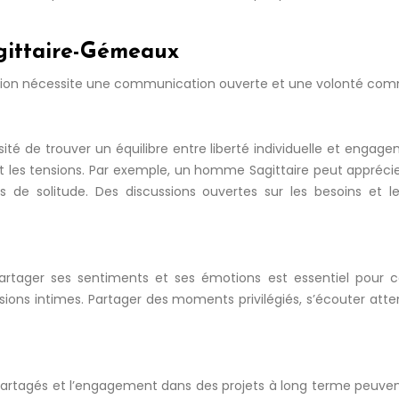
agittaire-Gémeaux
te union nécessite une communication ouverte et une volonté com
ité de trouver un équilibre entre liberté individuelle et engage
 et les tensions. Par exemple, un homme Sagittaire peut appré
e solitude. Des discussions ouvertes sur les besoins et l
tager ses sentiments et ses émotions est essentiel pour cons
ssions intimes. Partager des moments privilégiés, s’écouter att
 partagés et l’engagement dans des projets à long terme peuvent