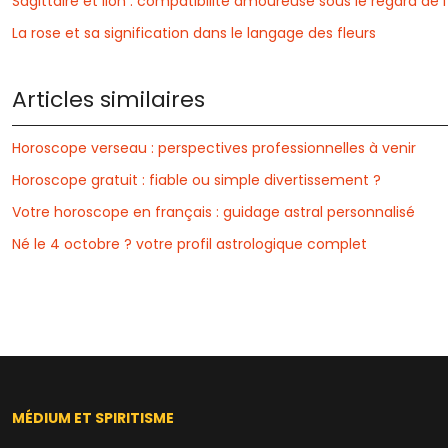
Sagittaire et lion : compatibilité amoureuse sous le regard de l
La rose et sa signification dans le langage des fleurs
Articles similaires
Horoscope verseau : perspectives professionnelles à venir
Horoscope gratuit : fiable ou simple divertissement ?
Votre horoscope en français : guidage astral personnalisé
Né le 4 octobre ? votre profil astrologique complet
MÉDIUM ET SPIRITISME