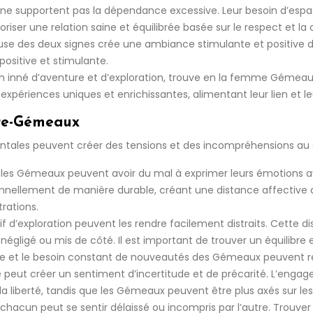
 ne supportent pas la dépendance excessive. Leur besoin d’espa
iser une relation saine et équilibrée basée sur le respect et la
se des deux signes crée une ambiance stimulante et positive dans 
ositive et stimulante.
oin inné d’aventure et d’exploration, trouve en la femme Gémea
périences uniques et enrichissantes, alimentant leur lien et le
ire-Gémeaux
tales peuvent créer des tensions et des incompréhensions au 
t les Gémeaux peuvent avoir du mal à exprimer leurs émotions av
lement de manière durable, créant une distance affective qui p
rations.
oif d’exploration peuvent les rendre facilement distraits. Cette d
égligé ou mis de côté. Il est important de trouver un équilibre en
 et le besoin constant de nouveautés des Gémeaux peuvent rendre 
 peut créer un sentiment d’incertitude et de précarité. L’engag
t la liberté, tandis que les Gémeaux peuvent être plus axés sur les 
chacun peut se sentir délaissé ou incompris par l’autre. Trouver