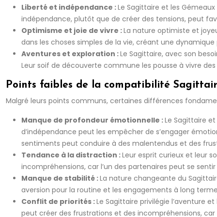
Liberté et indépendance :
Le Sagittaire et les Gémeaux
indépendance, plutôt que de créer des tensions, peut favor
Optimisme et joie de vivre :
La nature optimiste et joyeu
dans les choses simples de la vie, créant une dynamique p
Aventures et exploration :
Le Sagittaire, avec son bes
Leur soif de découverte commune les pousse à vivre des ex
Points faibles de la compatibilité Sagitta
Malgré leurs points communs, certaines différences fondamen
Manque de profondeur émotionnelle :
Le Sagittaire e
d’indépendance peut les empêcher de s’engager émotionnel
sentiments peut conduire à des malentendus et des frust
Tendance à la distraction :
Leur esprit curieux et leur s
incompréhensions, car l’un des partenaires peut se sentir n
Manque de stabilité :
La nature changeante du Sagittaire
aversion pour la routine et les engagements à long terme
Conflit de priorités :
Le Sagittaire privilégie l’aventure e
peut créer des frustrations et des incompréhensions, car 