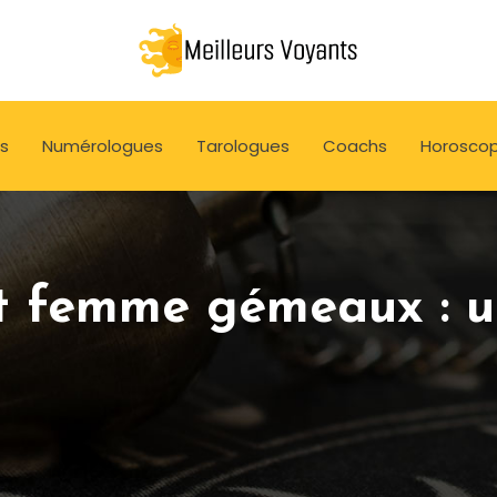
s
Numérologues
Tarologues
Coachs
Horosco
t femme gémeaux : u