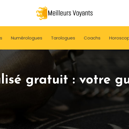
s
Numérologues
Tarologues
Coachs
Horosco
sé gratuit : votre gui