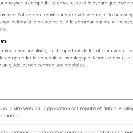
 analyser la compatibilité amoureuse et la dynamique d’une rel
vous avez Saturne en transit sur votre Vénus natale. Un horosco
ous incitant à la prudence et à la communication. À l’inverse, u
lle.
tes
trologie personnalisée, il est important de les utiliser avec dis
 comprendre le vocabulaire astrologique. N’oubliez pas que l’a
 un guide, et non comme une prophétie.
e le site web ou l’application est réputé et fiable. Privil
tifiable.
nformations de différentes sources pour obtenir une pe