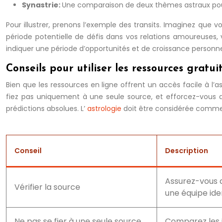
Synastrie:
Une comparaison de deux thèmes astraux pour
Pour illustrer, prenons l’exemple des transits. Imaginez que 
période potentielle de défis dans vos relations amoureuses, v
indiquer une période d’opportunités et de croissance personne
Conseils pour utiliser les ressources gratui
Bien que les ressources en ligne offrent un accès facile à l’as
fiez pas uniquement à une seule source, et efforcez-vous de
prédictions absolues. L’
astrologie
doit être considérée comme
Conseil
Description
Assurez-vous qu
Vérifier la source
une équipe iden
Ne pas se fier à une seule source
Comparez les i