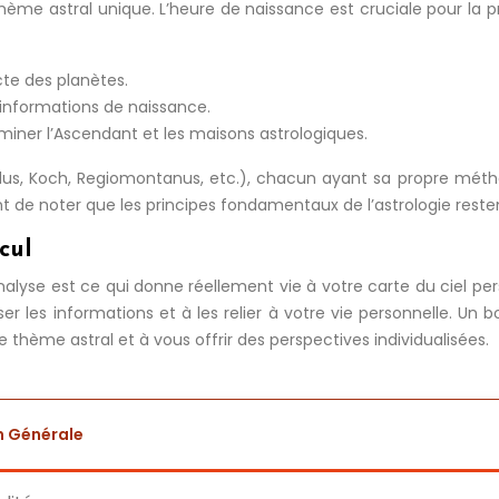
me astral unique. L’heure de naissance est cruciale pour la préc
cte des planètes.
s informations de naissance.
miner l’Ascendant et les maisons astrologiques.
cidus, Koch, Regiomontanus, etc.), chacun ayant sa propre méth
ant de noter que les principes fondamentaux de l’astrologie reste
cul
analyse est ce qui donne réellement vie à votre carte du ciel p
er les informations et à les relier à votre vie personnelle. Un 
hème astral et à vous offrir des perspectives individualisées.
n Générale