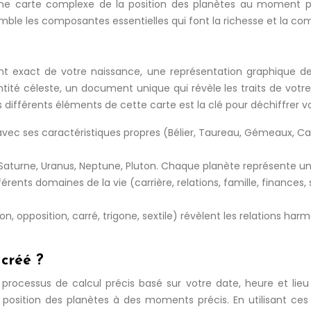
t une carte complexe de la position des planètes au moment p
emble les composantes essentielles qui font la richesse et la co
 exact de votre naissance, une représentation graphique de l
é céleste, un document unique qui révèle les traits de votre p
 différents éléments de cette carte est la clé pour déchiffrer 
vec ses caractéristiques propres (Bélier, Taureau, Gémeaux, Cance
er, Saturne, Uranus, Neptune, Pluton. Chaque planète représente u
érents domaines de la vie (carrière, relations, famille, finances,
n, opposition, carré, trigone, sextile) révèlent les relations har
créé ?
n processus de calcul précis basé sur votre date, heure et l
 position des planètes à des moments précis. En utilisant ces