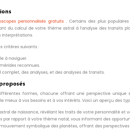
ions
oscopes personnalisés gratuits
. Certains des plus populaire
ant du calcul de votre thème astral à l’analyse des transits pla
 interprétations.
 critères suivants :
ile à naviguer.
hémérides reconnues.
al complet, des analyses, et des analyses de transits.
 proposés
ifférentes formes, chacune offrant une perspective unique s
e mieux à vos besoins et à vos intérêts. Voici un aperçu des ty
ral de naissance, révélant les traits de votre personnalité et vo
s par rapport à votre thème natal, vous informant des opportunit
 mouvement symbolique des planètes, offrant des perspectives à