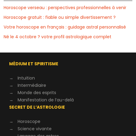
Horoscope verseau : perspectives professionnelles à venir
Horoscope gratuit : fiable ou simple divertissement ?
Votre horoscope en français : guidage astral personnalisé
Né le 4 octobre ? votre profil astrologique complet
MÉDIUM ET SPIRITISME
→
Intuition
→
Intermédiaire
→
Monde des esprits
→
Manifestation de l’au-delà
SECRET DE L’ASTROLOGIE
→
Horoscope
→
Science vivante